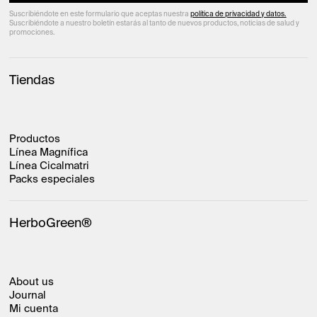
Alternative:
Suscribiéndote en este formulario que aceptas nuestra
política de privacidad y datos.
Suscribiéndote a nuestro boletín estarás al tanto de nuevos productos, noticias de salud y
promociones.
Tiendas
Productos
Línea Magnífica
Línea Cicalmatri
Packs especiales
HerboGreen®
About us
Journal
Mi cuenta